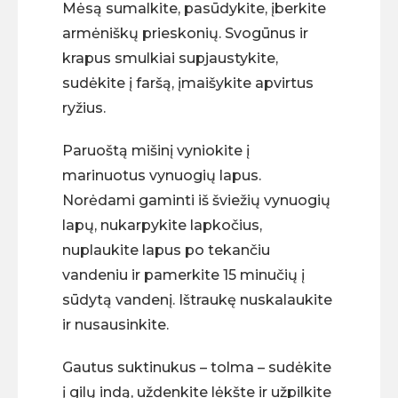
Mėsą sumalkite, pasūdykite, įberkite
armėniškų prieskonių. Svogūnus ir
krapus smulkiai supjaustykite,
sudėkite į faršą, įmaišykite apvirtus
ryžius.
Paruoštą mišinį vyniokite į
marinuotus vynuogių lapus.
Norėdami gaminti iš šviežių vynuogių
lapų, nukarpykite lapkočius,
nuplaukite lapus po tekančiu
vandeniu ir pamerkite 15 minučių į
sūdytą vandenį. Ištraukę nuskalaukite
ir nusausinkite.
Gautus suktinukus – tolma – sudėkite
į gilų indą, uždenkite lėkšte ir užpilkite