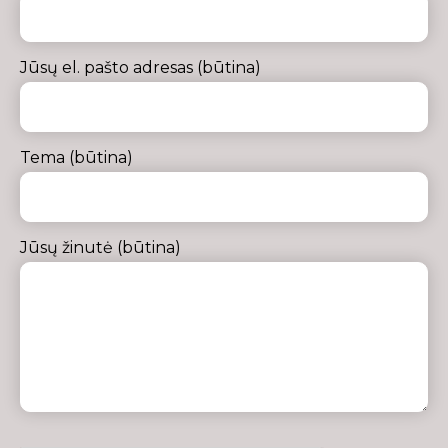
Jūsų el. pašto adresas (būtina)
Tema (būtina)
Jūsų žinutė (būtina)