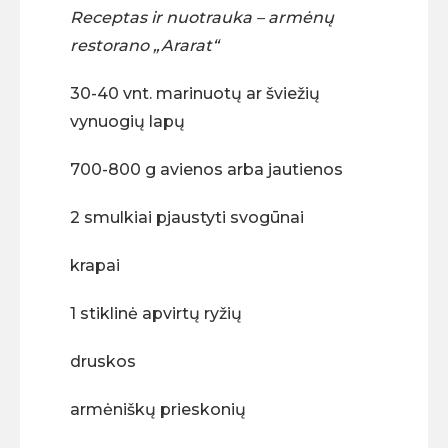
Receptas ir nuotrauka – armėnų
restorano „Ararat“
30-40 vnt. marinuotų ar šviežių
vynuogių lapų
700-800 g avienos arba jautienos
2 smulkiai pjaustyti svogūnai
krapai
1 stiklinė apvirtų ryžių
druskos
armėniškų prieskonių