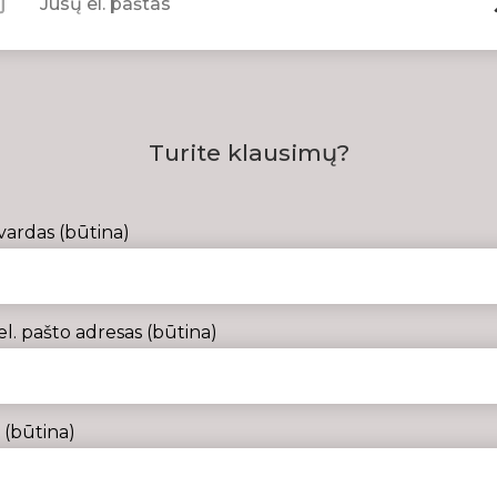
Turite klausimų?
vardas (būtina)
el. pašto adresas (būtina)
(būtina)