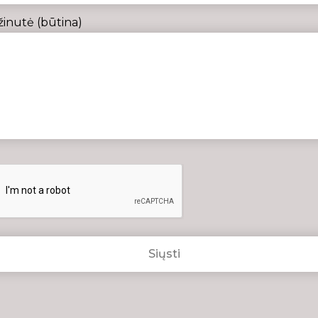
žinutė (būtina)