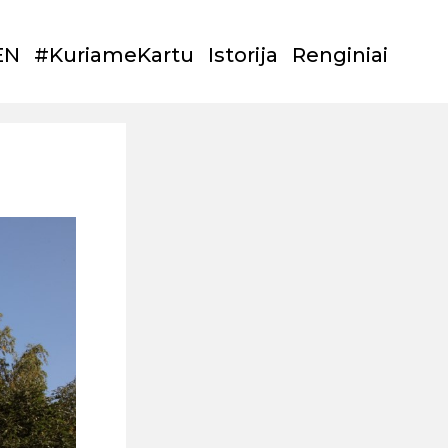
EN
#KuriameKartu
Istorija
Renginiai