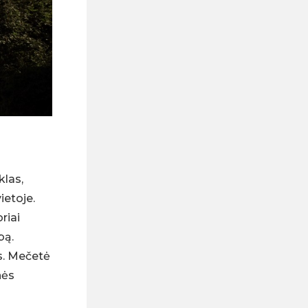
klas,
ietoje.
riai
bą.
s. Mečetė
nės