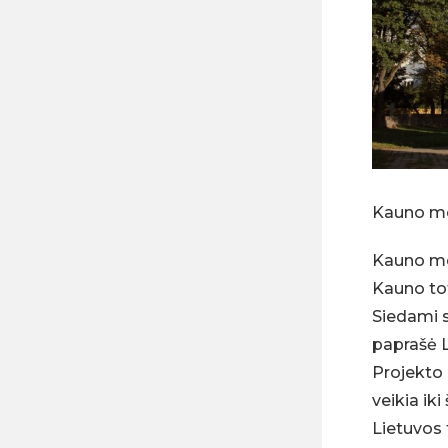
Kauno m
Kauno me
Kauno tot
Siedami s
paprašė L
Projekto 
veikia ik
Lietuvos t