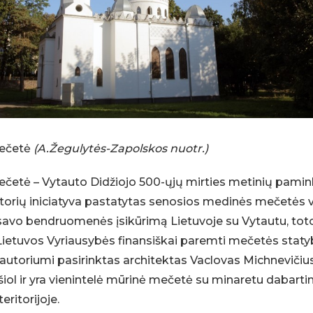
ečetė
(A.Žegulytės-Zapolskos nuotr.)
četė – Vytauto Didžiojo 500-ųjų mirties metinių pamin
orių iniciatyva pastatytas senosios medinės mečetės v
avo bendruomenės įsikūrimą Lietuvoje su Vytautu, toto
ietuvos Vyriausybės finansiškai paremti mečetės staty
autoriumi pasirinktas architektas Vaclovas Michnevičiu
i šiol ir yra vienintelė mūrinė mečetė su minaretu dabarti
eritorijoje.