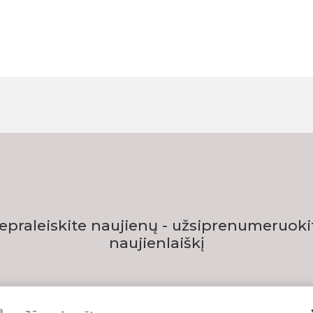
epraleiskite naujienų - užsiprenumeruoki
naujienlaiškį