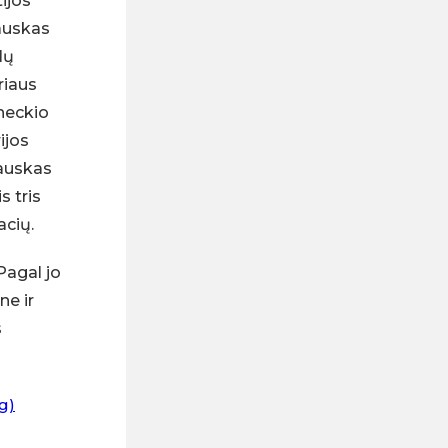
ijos
auskas
lų
riaus
neckio
ijos
auskas
s tris
acių.
Pagal jo
e ir
s
g)