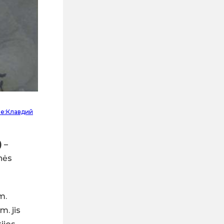
ile:Клавдий
)
–
enės
m.
m. jis