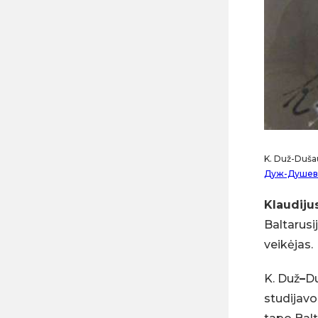
K. Duž-Dušaus
Дуж-Душевс
Klaudiju
Baltarusi
veikėjas.
K. Duž
–
Du
studijavo