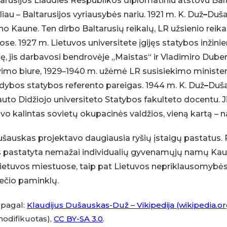
arusijos Liaudies Respublikos diplomatiniu atstovu Balt
liau – Baltarusijos vyriausybės nariu. 1921 m. K. Duž
–
Duš
o Kaune. Ten dirbo Baltarusių reikalų, LR užsienio reika
jose. 1927 m. Lietuvos universitete įgijęs statybos inžinie
ę, jis darbavosi bendrovėje „Maistas“ ir Vladimiro Dube
imo biure, 1929–1940 m. užėmė LR susisiekimo minister
dybos statybos referento pareigas. 1944 m. K. Duž
–
Duš
uto Didžiojo universiteto Statybos fakulteto docentu. Ji
vo kalintas sovietų okupacinės valdžios, vieną kartą – n
šauskas projektavo daugiausia ryšių įstaigų pastatus. 
s pastatyta nemažai individualių gyvenamųjų namų Kaun
Lietuvos miestuose, taip pat Lietuvos nepriklausomybė
čio paminklų.
 pagal:
Klaudijus Dušauskas-Duž – Vikipedija (wikipedia.or
modifikuotas),
CC BY-SA 3.0
.