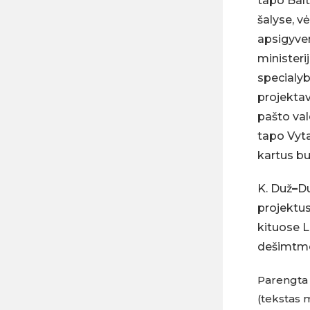
tapo Balt
šalyse, vė
apsigyven
ministeri
specialyb
projektav
pašto val
tapo Vyta
kartus bu
K. Duž
–
Du
projektu
kituose 
dešimtme
Parengta
(tekstas 