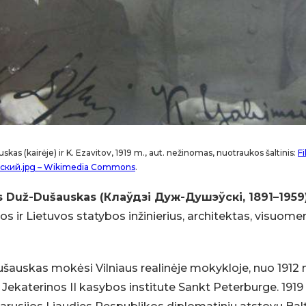
kas (kairėje) ir K. Ezavitov, 1919 m., aut. nežinomas, nuotraukos šaltinis:
F
кий.jpg – Wikimedia Commons
.
s Duž-Dušauskas (Клаўдзі Дуж-Душэўскі, 1891–1959
jos ir Lietuvos statybos inžinierius, architektas, visuom
šauskas mokėsi Vilniaus realinėje mokykloje, nuo 1912 
 Jekaterinos II kasybos institute Sankt Peterburge. 1919 