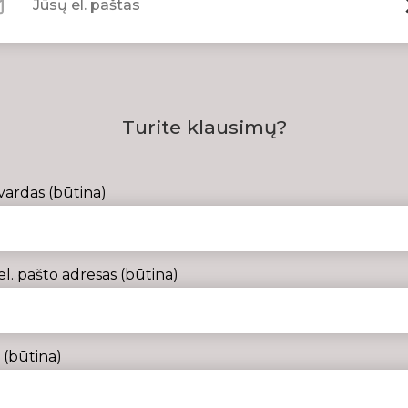
Turite klausimų?
vardas (būtina)
el. pašto adresas (būtina)
(būtina)