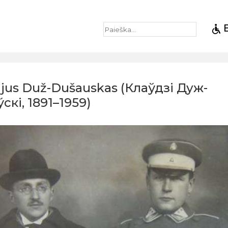
ijus Duž-Dušauskas (Клаўдзі Дуж-
скі, 1891–1959)