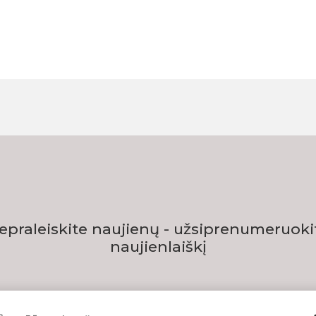
epraleiskite naujienų - užsiprenumeruoki
naujienlaiškį