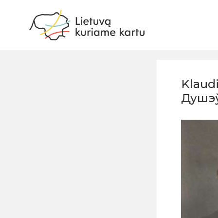
Klaud
Душэў