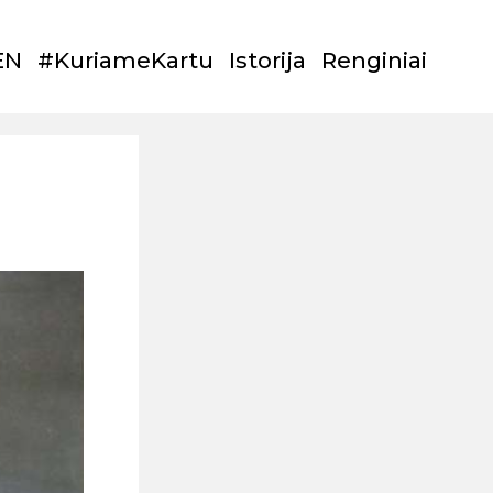
EN
#KuriameKartu
Istorija
Renginiai