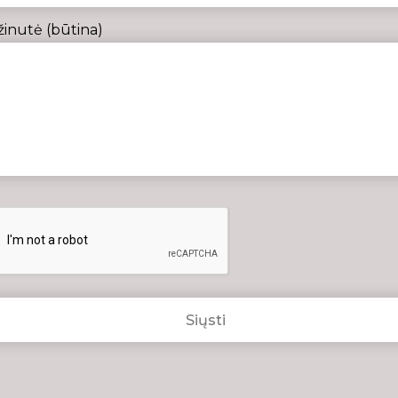
žinutė (būtina)