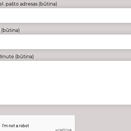
el. pašto adresas (būtina)
(būtina)
žinutė (būtina)