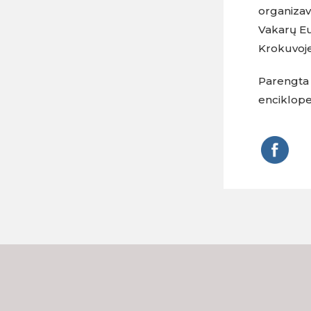
organizavo
Vakarų Eu
Krokuvoje 
Parengta 
enciklope