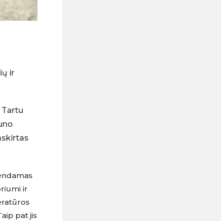
ių ir
 Tartu
auno
askirtas
yvendamas
riumi ir
teratūros
ip pat jis