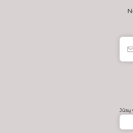
N
Jūsų 