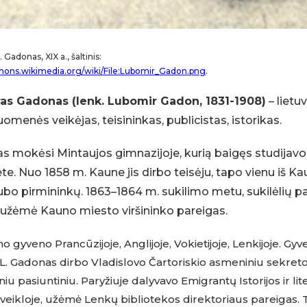
 Gadonas, XIX a., šaltinis:
mons.wikimedia.org/wiki/File:Lubomir_Gadon.png
.
as Gadonas (lenk. Lubomir Gadon, 1831-1908)
– lietuv
uomenės veikėjas, teisininkas, publicistas, istorikas.
s mokėsi Mintaujos gimnazijoje, kurią baigęs studijavo
ete. Nuo 1858 m. Kaune jis dirbo teisėju, tapo vienu iš K
ubo pirmininkų. 1863–1864 m. sukilimo metu, sukilėlių p
ą užėmė Kauno miesto viršininko pareigas.
o gyveno Prancūzijoje, Anglijoje, Vokietijoje, Lenkijoje. G
 L. Gadonas dirbo Vladislovo Čartoriskio asmeniniu sekreto
iu pasiuntiniu. Paryžiuje dalyvavo Emigrantų Istorijos ir li
veikloje, užėmė Lenkų bibliotekos direktoriaus pareigas. Ta