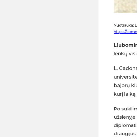
Nuotrauka: L.
https://com
Liubomir
lenkų vis
L. Gadona
universit
bajorų kl
kurį laik
Po sukilim
užsienyje
diplomatin
draugijos 