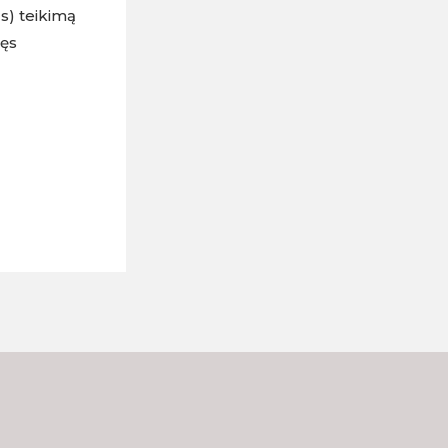
us) teikimą
nęs