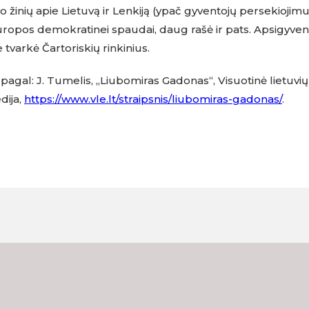
 žinių apie Lietuvą ir Lenkiją (ypač gyventojų persekiojim
ropos demokratinei spaudai, daug rašė ir pats. Apsigyve
tvarkė Čartoriskių rinkinius.
pagal: J. Tumelis, „Liubomiras Gadonas“, Visuotinė lietuvių
dija,
https://www.vle.lt/straipsnis/liubomiras-gadonas/
.