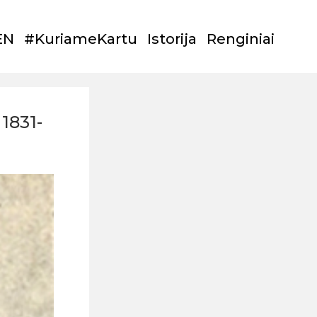
EN
#KuriameKartu
Istorija
Renginiai
1831-