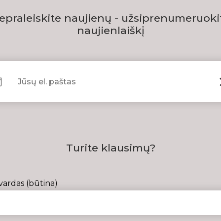
epraleiskite naujienų - užsiprenumeruoki
naujienlaiškį
Turite klausimų?
vardas (būtina)