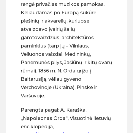
rengė privačias muzikos pamokas.
Keliaudamas po Europą sukūrė
piešinių ir akvarelių, kuriuose
atvaizdavo įvairių šalių
gamtovaizdžius, architektūros
paminklus (tarp jų – Vilniaus,
Veliuonos vaizdai, Medininkų,
Panemunės pilys, Jašiūnų ir kitų dvarų
rūmai). 1856 m. N. Orda grįžo į
Baltarusiją, vėliau gyveno
Verchovinoje (Ukraina), Pinske ir
Varšuvoje.
Parengta pagal: A. Karaška,
„Napoleonas Orda“, Visuotinė lietuvių
enciklopedija,