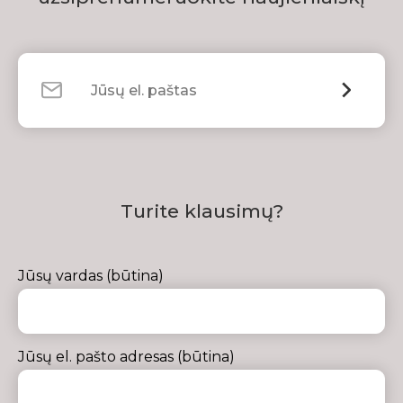
Turite klausimų?
Jūsų vardas (būtina)
Jūsų el. pašto adresas (būtina)