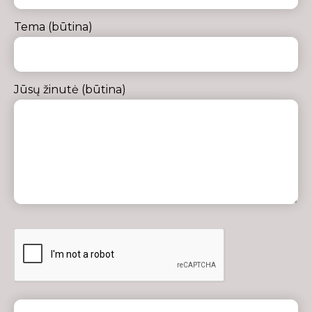
Tema (būtina)
Jūsų žinutė (būtina)