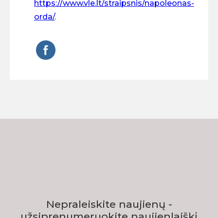
https://www.vle.lt/straipsnis/napoleonas-
orda/
.
Nepraleiskite naujienų -
užsiprenumeruokite naujienlaiškį