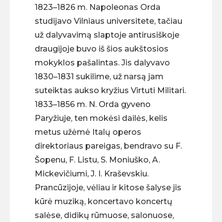
1823–1826 m. Napoleonas Orda
studijavo Vilniaus universitete, tačiau
už dalyvavimą slaptoje antirusiškoje
draugijoje buvo iš šios aukštosios
mokyklos pašalintas. Jis dalyvavo
1830–1831 sukilime, už narsą jam
suteiktas aukso kryžius Virtuti Militari.
1833–1856 m. N. Orda gyveno
Paryžiuje, ten mokėsi dailės, kelis
metus užėmė Italų operos
direktoriaus pareigas, bendravo su F.
Šopenu, F. Listu, S. Moniuško, A.
Mickevičiumi, J. I. Kraševskiu.
Prancūzijoje, vėliau ir kitose šalyse jis
kūrė muziką, koncertavo koncertų
salėse, didikų rūmuose, salonuose,