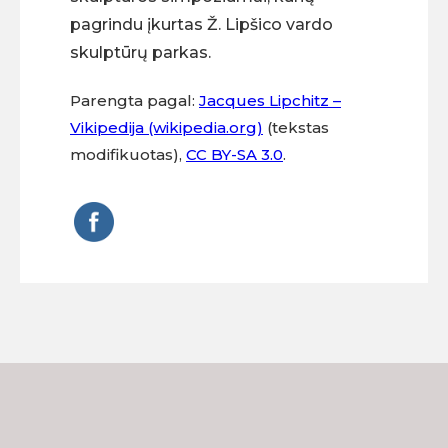
pagrindu įkurtas Ž. Lipšico vardo
skulptūrų parkas.
Parengta pagal:
Jacques Lipchitz –
Vikipedija (wikipedia.org)
(tekstas
modifikuotas),
CC BY-SA 3.0
.