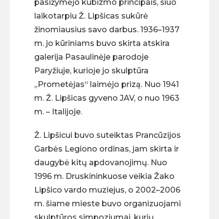
pasižymėjo kubizmo principais, šiuo
laikotarpiu Ž. Lipšicas sukūrė
žinomiausius savo darbus. 1936–1937
m. jo kūriniams buvo skirta atskira
galerija Pasaulinėje parodoje
Paryžiuje, kurioje jo skulptūra
„Prometėjas“ laimėjo prizą. Nuo 1941
m. Ž. Lipšicas gyveno JAV, o nuo 1963
m. – Italijoje.
Ž. Lipšicui buvo suteiktas Prancūzijos
Garbės Legiono ordinas, jam skirta ir
daugybė kitų apdovanojimų. Nuo
1996 m. Druskininkuose veikia Žako
Lipšico vardo muziejus, o 2002–2006
m. šiame mieste buvo organizuojami
skulptūros simpoziumai, kurių