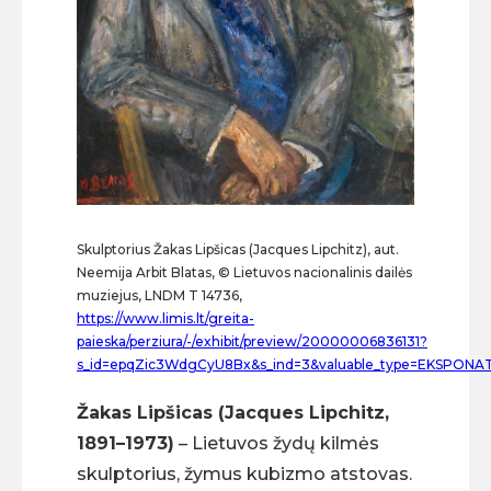
Skulptorius Žakas Lipšicas (Jacques Lipchitz), aut.
Neemija Arbit Blatas, © Lietuvos nacionalinis dailės
muziejus, LNDM T 14736,
https://www.limis.lt/greita-
paieska/perziura/-/exhibit/preview/20000006836131?
s_id=epqZic3WdgCyU8Bx&s_ind=3&valuable_type=EKSPONA
Žakas Lipšicas (Jacques Lipchitz,
1891–1973)
– Lietuvos žydų kilmės
skulptorius, žymus kubizmo atstovas.