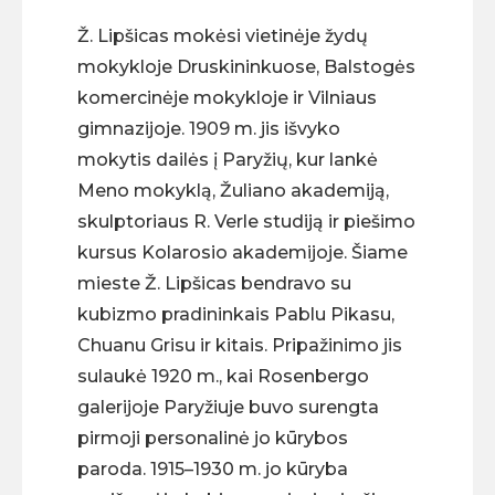
Ž. Lipšicas mokėsi vietinėje žydų
mokykloje Druskininkuose, Balstogės
komercinėje mokykloje ir Vilniaus
gimnazijoje. 1909 m. jis išvyko
mokytis dailės į Paryžių, kur lankė
Meno mokyklą, Žuliano akademiją,
skulptoriaus R. Verle studiją ir piešimo
kursus Kolarosio akademijoje. Šiame
mieste Ž. Lipšicas bendravo su
kubizmo pradininkais Pablu Pikasu,
Chuanu Grisu ir kitais. Pripažinimo jis
sulaukė 1920 m., kai Rosenbergo
galerijoje Paryžiuje buvo surengta
pirmoji personalinė jo kūrybos
paroda. 1915–1930 m. jo kūryba