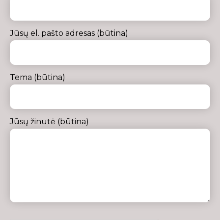
Jūsų el. pašto adresas (būtina)
Tema (būtina)
Jūsų žinutė (būtina)